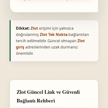
Dikkat:
Zlot
erişimi için yalnızca
doğrulanmış
Zlot Tek Nokta
bağlantıları
tercih edilmelidir. Güncel olmayan
Zlot
giriş
adreslerinden uzak durmanız
önemlidir.
Zlot Güncel Link ve Güvenli
Bağlantı Rehberi