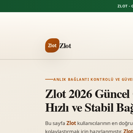
ZLOT -
Zlot
Zlot
ANLIK BAĞLANTI KONTROLÜ VE GÜVEN
Zlot 2026 Güncel 
Hızlı ve Stabil Ba
Bu sayfa
Zlot
kullanıcılarının en doğru
kolaylaştırmak için hazırlanmıştır.
Zlo