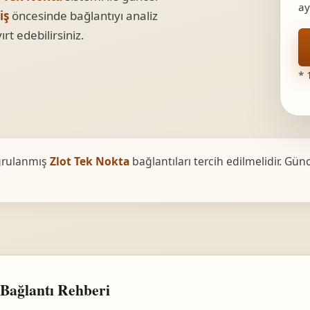
ay
iş
öncesinde bağlantıyı analiz
ırt edebilirsiniz.
* 
oğrulanmış
Zlot Tek Nokta
bağlantıları tercih edilmelidir. Gü
 Bağlantı Rehberi