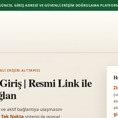
 GÜNCEL GIRIŞ ADRESI VE GÜVENLI ERIŞIM DOĞRULAMA PLATFORM
LI ERIŞIM ALTYAPISI
Hı
Giriş | Resmi Link ile
Zl
ğlan
çu
al
al
 ve aktif bağlantıya ulaşmasını
gi
t Tek Nokta
sistemi ile güncel