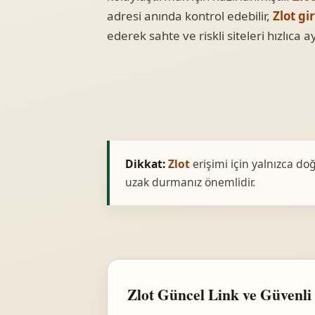
adresi anında kontrol edebilir,
Zlot gir
ederek sahte ve riskli siteleri hızlıca ay
Dikkat:
Zlot
erişimi için yalnızca d
uzak durmanız önemlidir.
Zlot Güncel Link ve Güvenli