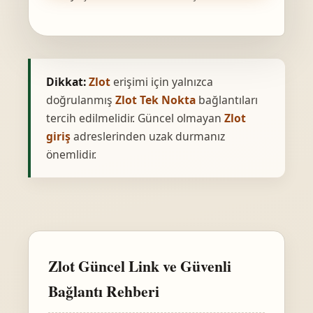
Dikkat:
Zlot
erişimi için yalnızca
doğrulanmış
Zlot Tek Nokta
bağlantıları
tercih edilmelidir. Güncel olmayan
Zlot
giriş
adreslerinden uzak durmanız
önemlidir.
Zlot Güncel Link ve Güvenli
Bağlantı Rehberi