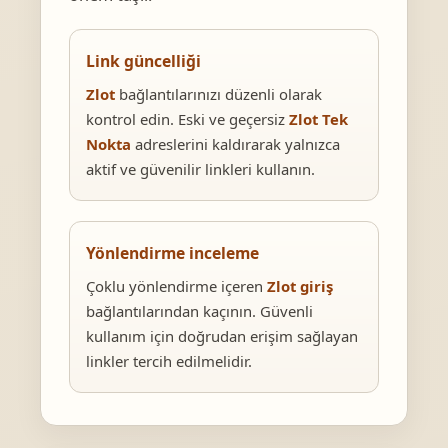
Link güncelliği
Zlot
bağlantılarınızı düzenli olarak
kontrol edin. Eski ve geçersiz
Zlot Tek
Nokta
adreslerini kaldırarak yalnızca
aktif ve güvenilir linkleri kullanın.
Yönlendirme inceleme
Çoklu yönlendirme içeren
Zlot giriş
bağlantılarından kaçının. Güvenli
kullanım için doğrudan erişim sağlayan
linkler tercih edilmelidir.