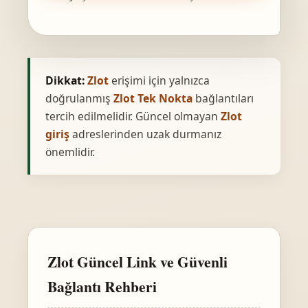
Dikkat:
Zlot
erişimi için yalnızca
doğrulanmış
Zlot Tek Nokta
bağlantıları
tercih edilmelidir. Güncel olmayan
Zlot
giriş
adreslerinden uzak durmanız
önemlidir.
Zlot Güncel Link ve Güvenli
Bağlantı Rehberi