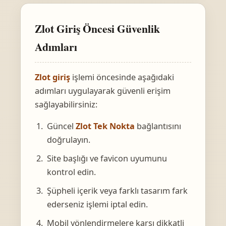
Zlot Giriş Öncesi Güvenlik
Adımları
Zlot giriş
işlemi öncesinde aşağıdaki
adımları uygulayarak güvenli erişim
sağlayabilirsiniz:
Güncel
Zlot Tek Nokta
bağlantısını
doğrulayın.
Site başlığı ve favicon uyumunu
kontrol edin.
Şüpheli içerik veya farklı tasarım fark
ederseniz işlemi iptal edin.
Mobil yönlendirmelere karşı dikkatli