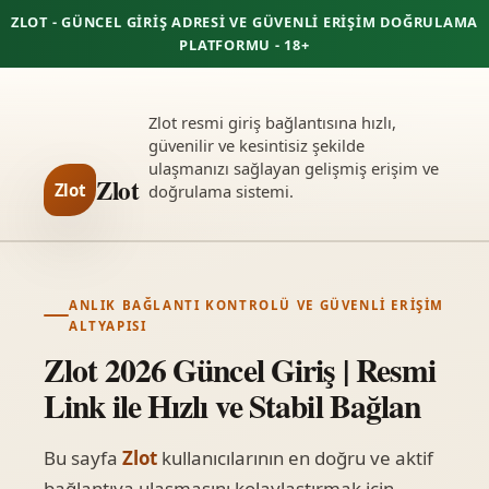
ZLOT - GÜNCEL GIRIŞ ADRESI VE GÜVENLI ERIŞIM DOĞRULAMA
PLATFORMU - 18+
Zlot resmi giriş bağlantısına hızlı,
güvenilir ve kesintisiz şekilde
ulaşmanızı sağlayan gelişmiş erişim ve
Zlot
Zlot
doğrulama sistemi.
ANLIK BAĞLANTI KONTROLÜ VE GÜVENLI ERIŞIM
ALTYAPISI
Zlot 2026 Güncel Giriş | Resmi
Link ile Hızlı ve Stabil Bağlan
Bu sayfa
Zlot
kullanıcılarının en doğru ve aktif
bağlantıya ulaşmasını kolaylaştırmak için