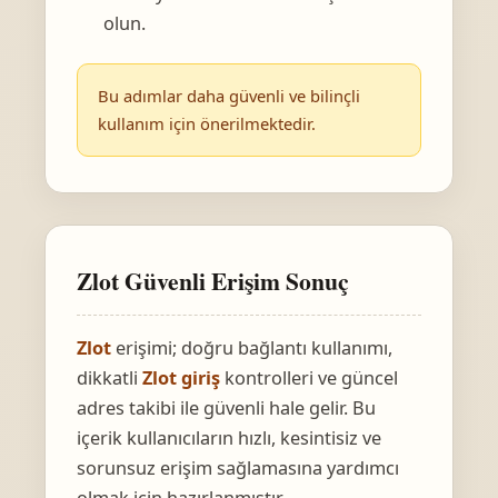
olun.
Bu adımlar daha güvenli ve bilinçli
kullanım için önerilmektedir.
Zlot Güvenli Erişim Sonuç
Zlot
erişimi; doğru bağlantı kullanımı,
dikkatli
Zlot giriş
kontrolleri ve güncel
adres takibi ile güvenli hale gelir. Bu
içerik kullanıcıların hızlı, kesintisiz ve
sorunsuz erişim sağlamasına yardımcı