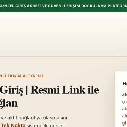
 GÜNCEL GIRIŞ ADRESI VE GÜVENLI ERIŞIM DOĞRULAMA PLATFORM
LI ERIŞIM ALTYAPISI
Hı
Giriş | Resmi Link ile
Zl
ğlan
çu
al
al
 ve aktif bağlantıya ulaşmasını
gi
t Tek Nokta
sistemi ile güncel