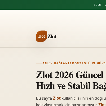
ZLOT -
Zlot
Zlot
ANLIK BAĞLANTI KONTROLÜ VE GÜVEN
Zlot 2026 Güncel 
Hızlı ve Stabil Ba
Bu sayfa
Zlot
kullanıcılarının en doğru
kolaylaştırmak için hazırlanmıştır.
Zlo