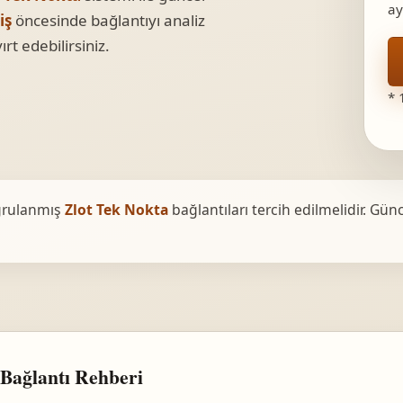
ay
iş
öncesinde bağlantıyı analiz
ırt edebilirsiniz.
* 
oğrulanmış
Zlot Tek Nokta
bağlantıları tercih edilmelidir. Gü
 Bağlantı Rehberi