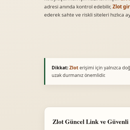
adresi anında kontrol edebilir,
Zlot gir
ederek sahte ve riskli siteleri hızlıca ay
Dikkat:
Zlot
erişimi için yalnızca d
uzak durmanız önemlidir.
Zlot Güncel Link ve Güvenli