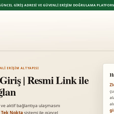
 GÜNCEL GIRIŞ ADRESI VE GÜVENLI ERIŞIM DOĞRULAMA PLATFORM
LI ERIŞIM ALTYAPISI
Hı
Giriş | Resmi Link ile
Zl
ğlan
çu
al
al
 ve aktif bağlantıya ulaşmasını
gi
t Tek Nokta
sistemi ile güncel