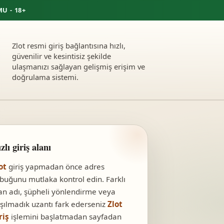
U - 18+
Zlot resmi giriş bağlantısına hızlı,
güvenilir ve kesintisiz şekilde
ulaşmanızı sağlayan gelişmiş erişim ve
doğrulama sistemi.
zlı giriş alanı
ot
giriş yapmadan önce adres
buğunu mutlaka kontrol edin. Farklı
an adı, şüpheli yönlendirme veya
ışılmadık uzantı fark ederseniz
Zlot
riş
işlemini başlatmadan sayfadan