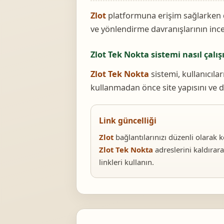
Zlot
platformuna erişim sağlarken d
ve yönlendirme davranışlarının incel
Zlot Tek Nokta sistemi nasıl çalış
Zlot Tek Nokta
sistemi, kullanıcıla
kullanmadan önce site yapısını ve
Link güncelliği
Zlot
bağlantılarınızı düzenli olarak k
Zlot Tek Nokta
adreslerini kaldırara
linkleri kullanın.