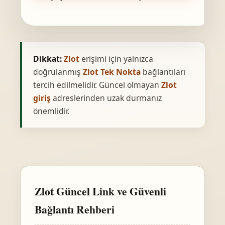
Dikkat:
Zlot
erişimi için yalnızca
doğrulanmış
Zlot Tek Nokta
bağlantıları
tercih edilmelidir. Güncel olmayan
Zlot
giriş
adreslerinden uzak durmanız
önemlidir.
Zlot Güncel Link ve Güvenli
Bağlantı Rehberi