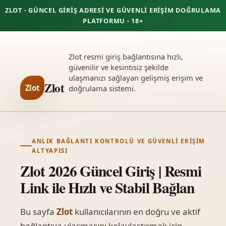
ZLOT - GÜNCEL GIRIŞ ADRESI VE GÜVENLI ERIŞIM DOĞRULAMA
PLATFORMU - 18+
Zlot resmi giriş bağlantısına hızlı,
güvenilir ve kesintisiz şekilde
ulaşmanızı sağlayan gelişmiş erişim ve
Zlot
Zlot
doğrulama sistemi.
ANLIK BAĞLANTI KONTROLÜ VE GÜVENLI ERIŞIM
ALTYAPISI
Zlot 2026 Güncel Giriş | Resmi
Link ile Hızlı ve Stabil Bağlan
Bu sayfa
Zlot
kullanıcılarının en doğru ve aktif
bağlantıya ulaşmasını kolaylaştırmak için