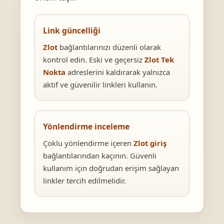
Link güncelliği
Zlot
bağlantılarınızı düzenli olarak
kontrol edin. Eski ve geçersiz
Zlot Tek
Nokta
adreslerini kaldırarak yalnızca
aktif ve güvenilir linkleri kullanın.
Yönlendirme inceleme
Çoklu yönlendirme içeren
Zlot giriş
bağlantılarından kaçının. Güvenli
kullanım için doğrudan erişim sağlayan
linkler tercih edilmelidir.