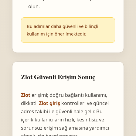
olun.
Bu adımlar daha güvenli ve bilinçli
kullanım için önerilmektedir.
Zlot Güvenli Erişim Sonuç
Zlot
erişimi; doğru bağlantı kullanımı,
dikkatli
Zlot giriş
kontrolleri ve güncel
adres takibi ile güvenli hale gelir. Bu
içerik kullanıcıların hızlı, kesintisiz ve
sorunsuz erişim sağlamasına yardımcı